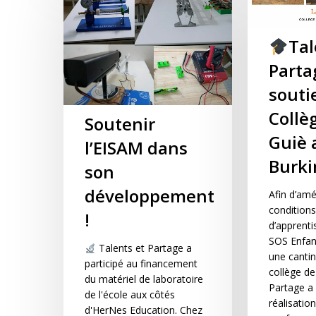
Tal
Parta
souti
Collè
Soutenir
Guiè 
l’EISAM dans
Burki
son
développement
Afin d’amé
conditions
!
d’apprenti
SOS Enfan
Talents et Partage a
une cantin
participé au financement
collège de
du matériel de laboratoire
Partage a 
de l'école aux côtés
réalisatio
d'HerNes Education. Chez