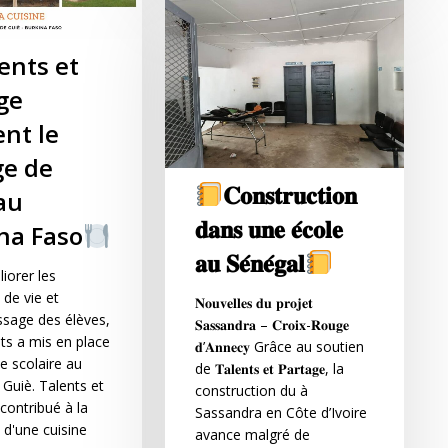
ents et
ge
ent le
ge de
𝐂𝐨𝐧𝐬𝐭𝐫𝐮𝐜𝐭𝐢𝐨𝐧
au
𝐝𝐚𝐧𝐬 𝐮𝐧𝐞 𝐞́𝐜𝐨𝐥𝐞
na Faso
𝐚𝐮 𝐒𝐞́𝐧𝐞́𝐠𝐚𝐥
liorer les
 de vie et
𝐍𝐨𝐮𝐯𝐞𝐥𝐥𝐞𝐬 𝐝𝐮 𝐩𝐫𝐨𝐣𝐞𝐭
ssage des élèves,
𝐒𝐚𝐬𝐬𝐚𝐧𝐝𝐫𝐚 – 𝐂𝐫𝐨𝐢𝐱-𝐑𝐨𝐮𝐠𝐞
ts a mis en place
𝐝’𝐀𝐧𝐧𝐞𝐜𝐲 Grâce au soutien
e scolaire au
de 𝐓𝐚𝐥𝐞𝐧𝐭𝐬 𝐞𝐭 𝐏𝐚𝐫𝐭𝐚𝐠𝐞, la
 Guiè. Talents et
construction du à
contribué à la
Sassandra en Côte d’Ivoire
n d'une cuisine
avance malgré de