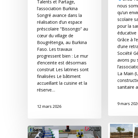
Talents et Partage,
nous som
l’association Burkina
qu’un env
Songré avance dans la
scolaire s
réalisation d’un espace
pour la sa
préscolaire “Bissongo” au
éducative 
cœur du village de
Grâce à l
Bougrétenga, au Burkina
d’une retr
Faso. Les travaux
Société G
progressent bien : Le mur
avons pu 
d’enceinte est désormais
l’associat
construit Les latrines sont
La Main (
finalisées Le bâtiment
constructi
accueillant la cuisine et la
sanitaire 
réserve…
9 mars 202
12 mars 2026