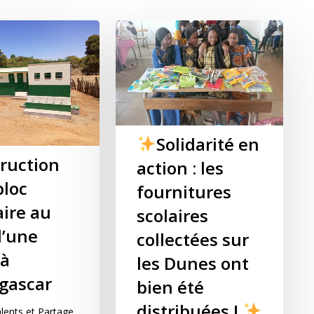
Solidarité en
ruction
action : les
bloc
fournitures
aire au
scolaires
d’une
collectées sur
 à
les Dunes ont
gascar
bien été
distribuées !
lents et Partage,