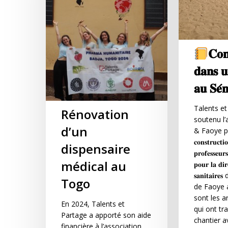
𝐂𝐨𝐧
𝐝𝐚𝐧𝐬 𝐮
𝐚𝐮 𝐒𝐞́𝐧
Talents et
Rénovation
soutenu l’
d’un
& Faoye po
𝐜𝐨𝐧𝐬𝐭𝐫𝐮𝐜𝐭𝐢
dispensaire
𝐩𝐫𝐨𝐟𝐞𝐬𝐬𝐞𝐮
médical au
𝐩𝐨𝐮𝐫 𝐥𝐚 𝐝𝐢𝐫
𝐬𝐚𝐧𝐢𝐭𝐚𝐢
Togo
de Faoye 
sont les a
En 2024, Talents et
qui ont tra
Partage a apporté son aide
chantier a
financière à l’association