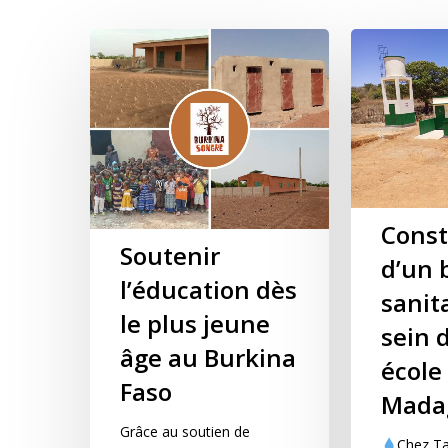
Const
Soutenir
d’un 
l’éducation dès
sanit
le plus jeune
sein 
âge au Burkina
école
Faso
Mada
Grâce au soutien de
Chez Ta