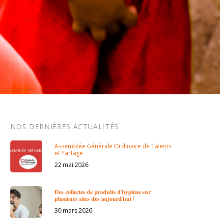
NOS DERNIÈRES ACTUALITÉS
Assemblée Générale Ordinaire de Talents
et Partage
22 mai 2026
𝐃𝐞𝐬 𝐜𝐨𝐥𝐥𝐞𝐜𝐭𝐞𝐬 𝐝𝐞 𝐩𝐫𝐨𝐝𝐮𝐢𝐭𝐬 𝐝’𝐡𝐲𝐠𝐢𝐞̀𝐧𝐞 𝐬𝐮𝐫
𝐩𝐥𝐮𝐬𝐢𝐞𝐮𝐫𝐬 𝐬𝐢𝐭𝐞𝐬 𝐝𝐞̀𝐬 𝐚𝐮𝐣𝐨𝐮𝐫𝐝’𝐡𝐮𝐢 !
30 mars 2026