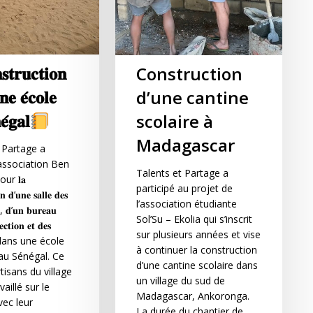
𝐭𝐫𝐮𝐜𝐭𝐢𝐨𝐧
Construction
𝐞 𝐞́𝐜𝐨𝐥𝐞
d’une cantine
𝐞́𝐠𝐚𝐥
scolaire à
Madagascar
 Partage a
association Ben
Talents et Partage a
ur 𝐥𝐚
participé au projet de
𝐧 𝐝’𝐮𝐧𝐞 𝐬𝐚𝐥𝐥𝐞 𝐝𝐞𝐬
l’association étudiante
𝐬, 𝐝’𝐮𝐧 𝐛𝐮𝐫𝐞𝐚𝐮
Sol’Su – Ekolia qui s’inscrit
𝐞𝐜𝐭𝐢𝐨𝐧 𝐞𝐭 𝐝𝐞𝐬
sur plusieurs années et vise
𝐫𝐞𝐬 dans une école
à continuer la construction
au Sénégal. Ce
d’une cantine scolaire dans
rtisans du village
un village du sud de
vaillé sur le
Madagascar, Ankoronga.
vec leur
La durée du chantier de