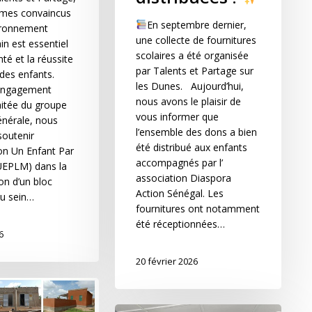
mes convaincus
En septembre dernier,
ironnement
une collecte de fournitures
ain est essentiel
scolaires a été organisée
nté et la réussite
par Talents et Partage sur
des enfants.
les Dunes. Aujourd’hui,
’engagement
nous avons le plaisir de
aitée du groupe
vous informer que
énérale, nous
l’ensemble des dons a bien
soutenir
été distribué aux enfants
ion Un Enfant Par
accompagnés par l’
UEPLM) dans la
association Diaspora
on d’un bloc
Action Sénégal. Les
au sein…
fournitures ont notamment
été réceptionnées…
6
20 février 2026