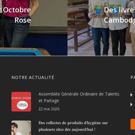
r Octobre
Des livr
Rose
Cambod
NOTRE ACTUALITÉ
P
Assemblée Générale Ordinaire de Talents
et Partage
22 mai 2026
𝐃𝐞𝐬 𝐜𝐨𝐥𝐥𝐞𝐜𝐭𝐞𝐬 𝐝𝐞 𝐩𝐫𝐨𝐝𝐮𝐢𝐭𝐬 𝐝’𝐡𝐲𝐠𝐢𝐞̀𝐧𝐞 𝐬𝐮𝐫
𝐩𝐥𝐮𝐬𝐢𝐞𝐮𝐫𝐬 𝐬𝐢𝐭𝐞𝐬 𝐝𝐞̀𝐬 𝐚𝐮𝐣𝐨𝐮𝐫𝐝’𝐡𝐮𝐢 !