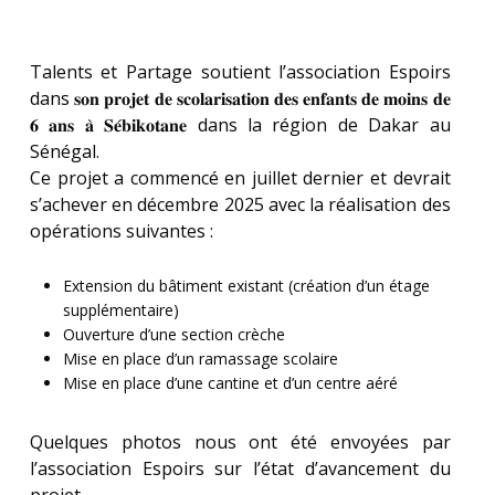
Talents et Partage soutient l’association Espoirs
dans 𝐬𝐨𝐧 𝐩𝐫𝐨𝐣𝐞𝐭 𝐝𝐞 𝐬𝐜𝐨𝐥𝐚𝐫𝐢𝐬𝐚𝐭𝐢𝐨𝐧 𝐝𝐞𝐬 𝐞𝐧𝐟𝐚𝐧𝐭𝐬 𝐝𝐞 𝐦𝐨𝐢𝐧𝐬 𝐝𝐞
𝟔 𝐚𝐧𝐬 𝐚̀ 𝐒𝐞́𝐛𝐢𝐤𝐨𝐭𝐚𝐧𝐞 dans la région de Dakar au
Sénégal.
Ce projet a commencé en juillet dernier et devrait
s’achever en décembre 2025 avec la réalisation des
opérations suivantes :
Extension du bâtiment existant (création d’un étage
supplémentaire)
Ouverture d’une section crèche
Mise en place d’un ramassage scolaire
Mise en place d’une cantine et d’un centre aéré
Quelques photos nous ont été envoyées par
l’association Espoirs sur l’état d’avancement du
projet.