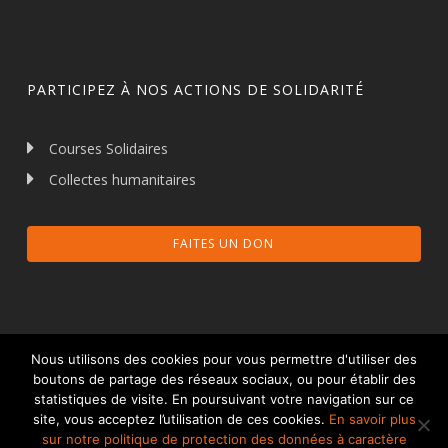
PARTICIPEZ À NOS ACTIONS DE SOLIDARITÉ
Courses Solidaires
Collectes humanitaires
FAITES UN DON
Nous utilisons des cookies pour vous permettre d'utiliser des
boutons de partage des réseaux sociaux, ou pour établir des
statistiques de visite. En poursuivant votre navigation sur ce
© 2026 Talents et Partage.
Mentions légales
site, vous acceptez l’utilisation de ces cookies.
En savoir plus
Protection des données à caractère personnel
sur notre politique de protection des données à caractère