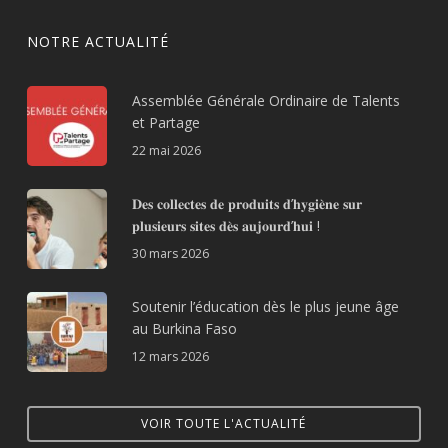
NOTRE ACTUALITÉ
Assemblée Générale Ordinaire de Talents
et Partage
22 mai 2026
𝐃𝐞𝐬 𝐜𝐨𝐥𝐥𝐞𝐜𝐭𝐞𝐬 𝐝𝐞 𝐩𝐫𝐨𝐝𝐮𝐢𝐭𝐬 𝐝’𝐡𝐲𝐠𝐢𝐞̀𝐧𝐞 𝐬𝐮𝐫
𝐩𝐥𝐮𝐬𝐢𝐞𝐮𝐫𝐬 𝐬𝐢𝐭𝐞𝐬 𝐝𝐞̀𝐬 𝐚𝐮𝐣𝐨𝐮𝐫𝐝’𝐡𝐮𝐢 !
30 mars 2026
Soutenir l’éducation dès le plus jeune âge
au Burkina Faso
12 mars 2026
VOIR TOUTE L'ACTUALITÉ