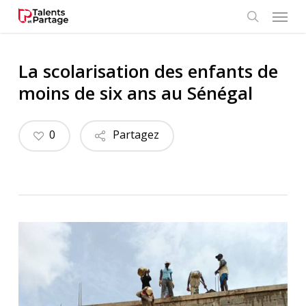
Skip
Menu
to
search
main
content
La scolarisation des enfants de
moins de six ans au Sénégal
0
Partagez