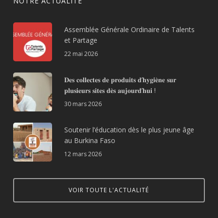
NOTRE ACTUALITÉ
Assemblée Générale Ordinaire de Talents
et Partage
22 mai 2026
𝐃𝐞𝐬 𝐜𝐨𝐥𝐥𝐞𝐜𝐭𝐞𝐬 𝐝𝐞 𝐩𝐫𝐨𝐝𝐮𝐢𝐭𝐬 𝐝’𝐡𝐲𝐠𝐢𝐞̀𝐧𝐞 𝐬𝐮𝐫
𝐩𝐥𝐮𝐬𝐢𝐞𝐮𝐫𝐬 𝐬𝐢𝐭𝐞𝐬 𝐝𝐞̀𝐬 𝐚𝐮𝐣𝐨𝐮𝐫𝐝’𝐡𝐮𝐢 !
30 mars 2026
Soutenir l’éducation dès le plus jeune âge
au Burkina Faso
12 mars 2026
VOIR TOUTE L'ACTUALITÉ