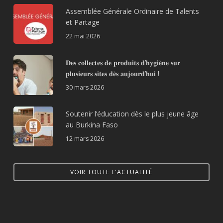
Assemblée Générale Ordinaire de Talents
et Partage
22 mai 2026
𝐃𝐞𝐬 𝐜𝐨𝐥𝐥𝐞𝐜𝐭𝐞𝐬 𝐝𝐞 𝐩𝐫𝐨𝐝𝐮𝐢𝐭𝐬 𝐝’𝐡𝐲𝐠𝐢𝐞̀𝐧𝐞 𝐬𝐮𝐫
𝐩𝐥𝐮𝐬𝐢𝐞𝐮𝐫𝐬 𝐬𝐢𝐭𝐞𝐬 𝐝𝐞̀𝐬 𝐚𝐮𝐣𝐨𝐮𝐫𝐝’𝐡𝐮𝐢 !
30 mars 2026
Soutenir l’éducation dès le plus jeune âge
au Burkina Faso
12 mars 2026
VOIR TOUTE L'ACTUALITÉ