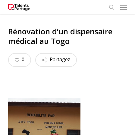
Skip
Menu
to
search
main
content
Rénovation d’un dispensaire
médical au Togo
0
Partagez