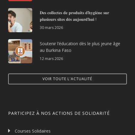
𝐃𝐞𝐬 𝐜𝐨𝐥𝐥𝐞𝐜𝐭𝐞𝐬 𝐝𝐞 𝐩𝐫𝐨𝐝𝐮𝐢𝐭𝐬 𝐝’𝐡𝐲𝐠𝐢𝐞̀𝐧𝐞 𝐬𝐮𝐫
𝐩𝐥𝐮𝐬𝐢𝐞𝐮𝐫𝐬 𝐬𝐢𝐭𝐞𝐬 𝐝𝐞̀𝐬 𝐚𝐮𝐣𝐨𝐮𝐫𝐝’𝐡𝐮𝐢 !
30 mars 2026
Soutenir l’éducation dès le plus jeune âge
au Burkina Faso
12 mars 2026
VOIR TOUTE L'ACTUALITÉ
PARTICIPEZ À NOS ACTIONS DE SOLIDARITÉ
Courses Solidaires