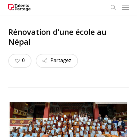
Skip
Menu
to
search
main
content
Rénovation d’une école au
Népal
0
Partagez