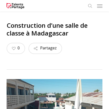
Skip
Menu
to
search
main
content
Construction d’une salle de
classe à Madagascar
0
Partagez