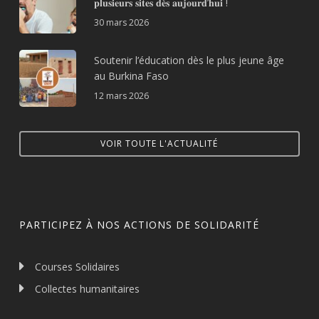
𝐩𝐥𝐮𝐬𝐢𝐞𝐮𝐫𝐬 𝐬𝐢𝐭𝐞𝐬 𝐝𝐞̀𝐬 𝐚𝐮𝐣𝐨𝐮𝐫𝐝’𝐡𝐮𝐢 !
30 mars 2026
Soutenir l’éducation dès le plus jeune âge
au Burkina Faso
12 mars 2026
VOIR TOUTE L'ACTUALITÉ
PARTICIPEZ À NOS ACTIONS DE SOLIDARITÉ
Courses Solidaires
Collectes humanitaires