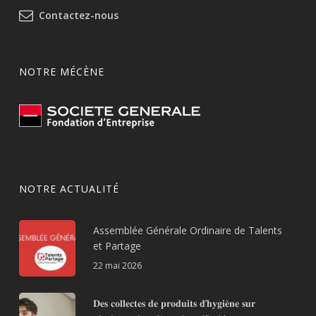
Contactez-nous
NOTRE MÉCÈNE
NOTRE ACTUALITÉ
Assemblée Générale Ordinaire de Talents
et Partage
22 mai 2026
𝐃𝐞𝐬 𝐜𝐨𝐥𝐥𝐞𝐜𝐭𝐞𝐬 𝐝𝐞 𝐩𝐫𝐨𝐝𝐮𝐢𝐭𝐬 𝐝’𝐡𝐲𝐠𝐢𝐞̀𝐧𝐞 𝐬𝐮𝐫