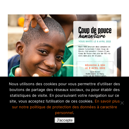
Nous utilisons des cookies pour vous permettre d'utiliser des
boutons de partage des réseaux sociaux, ou pour établir des
statistiques de visite. En poursuivant votre navigation sur ce
Zoom sur l’association…
site, vous acceptez l’utilisation de ces cookies.
En savoir plus
sur notre politique de protection des données à caractère
Coup Pouce Humanitaire
personnel
.
J'accepte
2022
,
Actu Partenaires
,
Actualité
,
Afrique
,
Amérique du sud
,
Éducation
,
Enfance