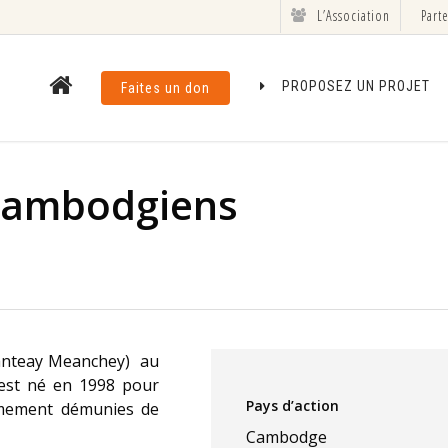
L’Association
Part
PROPOSEZ UN PROJET
Faites un don
 Cambodgiens
anteay Meanchey) au
 est né en 1998 pour
Pays d’action
rêmement démunies de
Cambodge