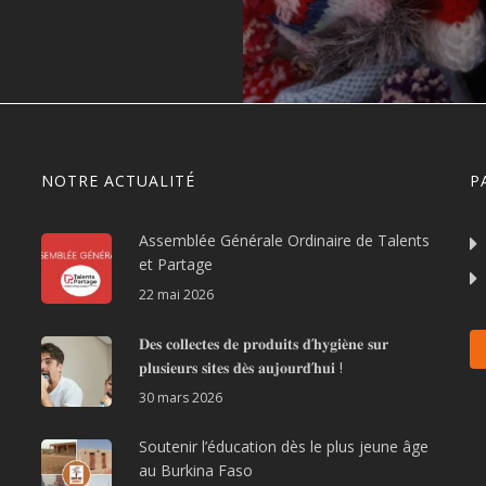
NOTRE ACTUALITÉ
P
Assemblée Générale Ordinaire de Talents
et Partage
22 mai 2026
𝐃𝐞𝐬 𝐜𝐨𝐥𝐥𝐞𝐜𝐭𝐞𝐬 𝐝𝐞 𝐩𝐫𝐨𝐝𝐮𝐢𝐭𝐬 𝐝’𝐡𝐲𝐠𝐢𝐞̀𝐧𝐞 𝐬𝐮𝐫
𝐩𝐥𝐮𝐬𝐢𝐞𝐮𝐫𝐬 𝐬𝐢𝐭𝐞𝐬 𝐝𝐞̀𝐬 𝐚𝐮𝐣𝐨𝐮𝐫𝐝’𝐡𝐮𝐢 !
30 mars 2026
Soutenir l’éducation dès le plus jeune âge
au Burkina Faso