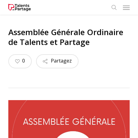
Skip
Menu
to
search
main
content
Assemblée Générale Ordinaire
de Talents et Partage
0
Partagez