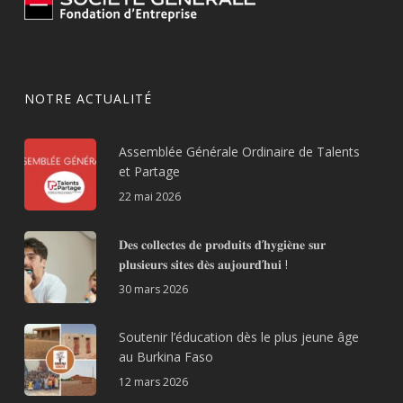
NOTRE ACTUALITÉ
Assemblée Générale Ordinaire de Talents
et Partage
22 mai 2026
𝐃𝐞𝐬 𝐜𝐨𝐥𝐥𝐞𝐜𝐭𝐞𝐬 𝐝𝐞 𝐩𝐫𝐨𝐝𝐮𝐢𝐭𝐬 𝐝’𝐡𝐲𝐠𝐢𝐞̀𝐧𝐞 𝐬𝐮𝐫
𝐩𝐥𝐮𝐬𝐢𝐞𝐮𝐫𝐬 𝐬𝐢𝐭𝐞𝐬 𝐝𝐞̀𝐬 𝐚𝐮𝐣𝐨𝐮𝐫𝐝’𝐡𝐮𝐢 !
30 mars 2026
Soutenir l’éducation dès le plus jeune âge
au Burkina Faso
12 mars 2026