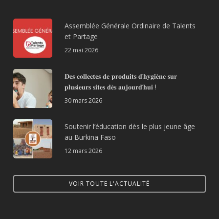
Assemblée Générale Ordinaire de Talents
et Partage
22 mai 2026
𝐃𝐞𝐬 𝐜𝐨𝐥𝐥𝐞𝐜𝐭𝐞𝐬 𝐝𝐞 𝐩𝐫𝐨𝐝𝐮𝐢𝐭𝐬 𝐝’𝐡𝐲𝐠𝐢𝐞̀𝐧𝐞 𝐬𝐮𝐫
𝐩𝐥𝐮𝐬𝐢𝐞𝐮𝐫𝐬 𝐬𝐢𝐭𝐞𝐬 𝐝𝐞̀𝐬 𝐚𝐮𝐣𝐨𝐮𝐫𝐝’𝐡𝐮𝐢 !
30 mars 2026
Soutenir l’éducation dès le plus jeune âge
au Burkina Faso
12 mars 2026
VOIR TOUTE L'ACTUALITÉ