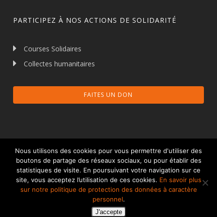
PARTICIPEZ À NOS ACTIONS DE SOLIDARITÉ
Courses Solidaires
Collectes humanitaires
FAITES UN DON
Nous utilisons des cookies pour vous permettre d'utiliser des
boutons de partage des réseaux sociaux, ou pour établir des
statistiques de visite. En poursuivant votre navigation sur ce
© 2026 Talents et Partage.
Mentions légales
site, vous acceptez l’utilisation de ces cookies.
En savoir plus
Protection des données à caractère personnel
sur notre politique de protection des données à caractère
personnel
.
facebook
linkedin
J'accepte