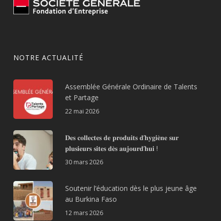
NOTRE ACTUALITÉ
Assemblée Générale Ordinaire de Talents
et Partage
22 mai 2026
𝐃𝐞𝐬 𝐜𝐨𝐥𝐥𝐞𝐜𝐭𝐞𝐬 𝐝𝐞 𝐩𝐫𝐨𝐝𝐮𝐢𝐭𝐬 𝐝’𝐡𝐲𝐠𝐢𝐞̀𝐧𝐞 𝐬𝐮𝐫
𝐩𝐥𝐮𝐬𝐢𝐞𝐮𝐫𝐬 𝐬𝐢𝐭𝐞𝐬 𝐝𝐞̀𝐬 𝐚𝐮𝐣𝐨𝐮𝐫𝐝’𝐡𝐮𝐢 !
30 mars 2026
Soutenir l’éducation dès le plus jeune âge
au Burkina Faso
12 mars 2026