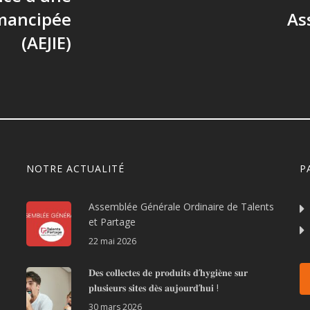
Emancipée
As
(AEJIE)
NOTRE ACTUALITÉ
P
Assemblée Générale Ordinaire de Talents
et Partage
22 mai 2026
𝐃𝐞𝐬 𝐜𝐨𝐥𝐥𝐞𝐜𝐭𝐞𝐬 𝐝𝐞 𝐩𝐫𝐨𝐝𝐮𝐢𝐭𝐬 𝐝’𝐡𝐲𝐠𝐢𝐞̀𝐧𝐞 𝐬𝐮𝐫
𝐩𝐥𝐮𝐬𝐢𝐞𝐮𝐫𝐬 𝐬𝐢𝐭𝐞𝐬 𝐝𝐞̀𝐬 𝐚𝐮𝐣𝐨𝐮𝐫𝐝’𝐡𝐮𝐢 !
30 mars 2026