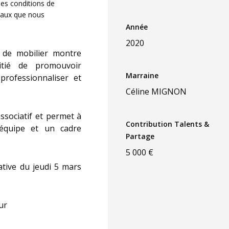
des conditions de
iaux que nous
Année
2020
t de mobilier montre
tié de promouvoir
Marraine
rofessionnaliser et
Céline MIGNON
associatif et permet à
Contribution Talents &
équipe et un cadre
Partage
5 000 €
ative du jeudi 5 mars
ur