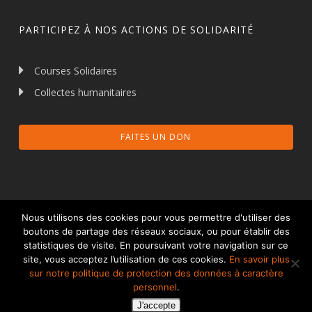
PARTICIPEZ À NOS ACTIONS DE SOLIDARITÉ
Courses Solidaires
Collectes humanitaires
FAITES UN DON
Nous utilisons des cookies pour vous permettre d'utiliser des
boutons de partage des réseaux sociaux, ou pour établir des
statistiques de visite. En poursuivant votre navigation sur ce
© 2026 Talents et Partage.
Mentions légales
site, vous acceptez l’utilisation de ces cookies.
En savoir plus
Protection des données à caractère personnel
sur notre politique de protection des données à caractère
personnel
.
facebook
linkedin
J'accepte