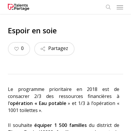
Skip
Menu
to
search
main
content
Espoir en soie
0
Partagez
Le programme prioritaire en 2018 est de
consacrer 2/3 des ressources financières à
l’
opération « Eau potable
» et 1/3 à l’opération «
1001 toilettes ».
Il souhaite
équiper 1 500 familles
du district de