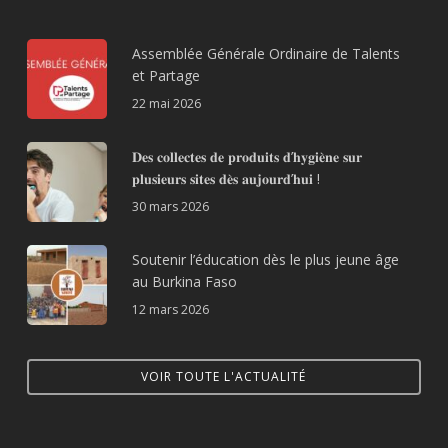
Assemblée Générale Ordinaire de Talents
et Partage
22 mai 2026
𝐃𝐞𝐬 𝐜𝐨𝐥𝐥𝐞𝐜𝐭𝐞𝐬 𝐝𝐞 𝐩𝐫𝐨𝐝𝐮𝐢𝐭𝐬 𝐝’𝐡𝐲𝐠𝐢𝐞̀𝐧𝐞 𝐬𝐮𝐫
𝐩𝐥𝐮𝐬𝐢𝐞𝐮𝐫𝐬 𝐬𝐢𝐭𝐞𝐬 𝐝𝐞̀𝐬 𝐚𝐮𝐣𝐨𝐮𝐫𝐝’𝐡𝐮𝐢 !
30 mars 2026
Soutenir l’éducation dès le plus jeune âge
au Burkina Faso
12 mars 2026
VOIR TOUTE L'ACTUALITÉ