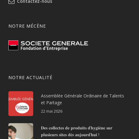
Contactez-nous
NOTRE MÉCÈNE
NOTRE ACTUALITÉ
Assemblée Générale Ordinaire de Talents
et Partage
22 mai 2026
𝐃𝐞𝐬 𝐜𝐨𝐥𝐥𝐞𝐜𝐭𝐞𝐬 𝐝𝐞 𝐩𝐫𝐨𝐝𝐮𝐢𝐭𝐬 𝐝’𝐡𝐲𝐠𝐢𝐞̀𝐧𝐞 𝐬𝐮𝐫
𝐩𝐥𝐮𝐬𝐢𝐞𝐮𝐫𝐬 𝐬𝐢𝐭𝐞𝐬 𝐝𝐞̀𝐬 𝐚𝐮𝐣𝐨𝐮𝐫𝐝’𝐡𝐮𝐢 !