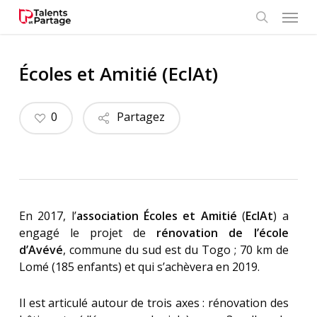
Skip
Menu
to
search
main
content
Écoles et Amitié (EclAt)
0
Partagez
En 2017, l’
association Écoles et Amitié
(
EclAt
) a
engagé le projet de
rénovation de l’école
d’Avévé
, commune du sud est du Togo ; 70 km de
Lomé (185 enfants) et qui s’achèvera en 2019.
Il est articulé autour de trois axes : rénovation des