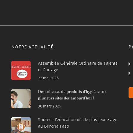
NOTRE ACTUALITÉ
P
Assemblée Générale Ordinaire de Talents
et Partage
22 mai 2026
𝐃𝐞𝐬 𝐜𝐨𝐥𝐥𝐞𝐜𝐭𝐞𝐬 𝐝𝐞 𝐩𝐫𝐨𝐝𝐮𝐢𝐭𝐬 𝐝’𝐡𝐲𝐠𝐢𝐞̀𝐧𝐞 𝐬𝐮𝐫
𝐩𝐥𝐮𝐬𝐢𝐞𝐮𝐫𝐬 𝐬𝐢𝐭𝐞𝐬 𝐝𝐞̀𝐬 𝐚𝐮𝐣𝐨𝐮𝐫𝐝’𝐡𝐮𝐢 !
30 mars 2026
Soutenir l’éducation dès le plus jeune âge
au Burkina Faso