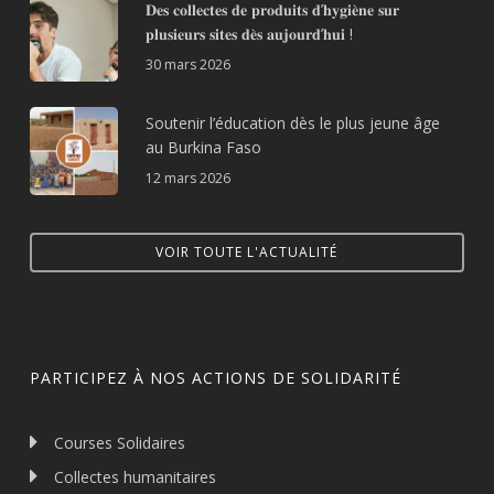
𝐃𝐞𝐬 𝐜𝐨𝐥𝐥𝐞𝐜𝐭𝐞𝐬 𝐝𝐞 𝐩𝐫𝐨𝐝𝐮𝐢𝐭𝐬 𝐝’𝐡𝐲𝐠𝐢𝐞̀𝐧𝐞 𝐬𝐮𝐫
𝐩𝐥𝐮𝐬𝐢𝐞𝐮𝐫𝐬 𝐬𝐢𝐭𝐞𝐬 𝐝𝐞̀𝐬 𝐚𝐮𝐣𝐨𝐮𝐫𝐝’𝐡𝐮𝐢 !
30 mars 2026
Soutenir l’éducation dès le plus jeune âge
au Burkina Faso
12 mars 2026
VOIR TOUTE L'ACTUALITÉ
PARTICIPEZ À NOS ACTIONS DE SOLIDARITÉ
Courses Solidaires
Collectes humanitaires