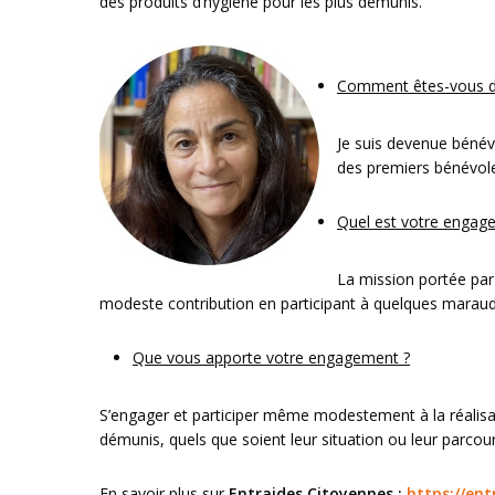
des produits d’hygiène pour les plus démunis.
Comment êtes-vous de
Je suis devenue bénévo
des premiers bénévole
Quel est votre engage
La mission portée par 
modeste contribution en participant à quelques maraude
Que vous apporte votre engagement ?
S’engager et participer même modestement à la réalisati
démunis, quels que soient leur situation ou leur parcour
En savoir plus sur
Entraides Citoyennes
:
https://ent