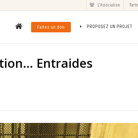
L’Association
Part
PROPOSEZ UN PROJET
Faites un don
ation… Entraides