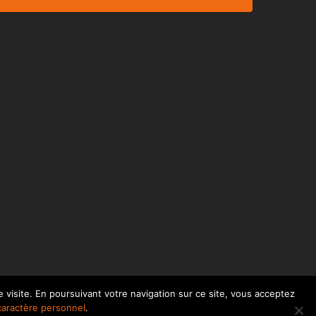
 visite. En poursuivant votre navigation sur ce site, vous acceptez
facebook
linkedin
caractère personnel
.