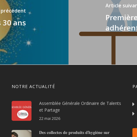
Article suiva
e précédent
Première
s 30 ans
adhéren
NOTRE ACTUALITÉ
P
Assemblée Générale Ordinaire de Talents
et Partage
22 mai 2026
𝐃𝐞𝐬 𝐜𝐨𝐥𝐥𝐞𝐜𝐭𝐞𝐬 𝐝𝐞 𝐩𝐫𝐨𝐝𝐮𝐢𝐭𝐬 𝐝’𝐡𝐲𝐠𝐢𝐞̀𝐧𝐞 𝐬𝐮𝐫