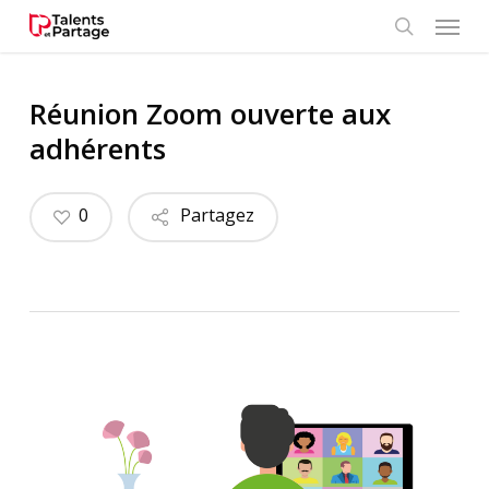
Skip
Menu
to
search
main
content
Réunion Zoom ouverte aux
adhérents
0
Partagez