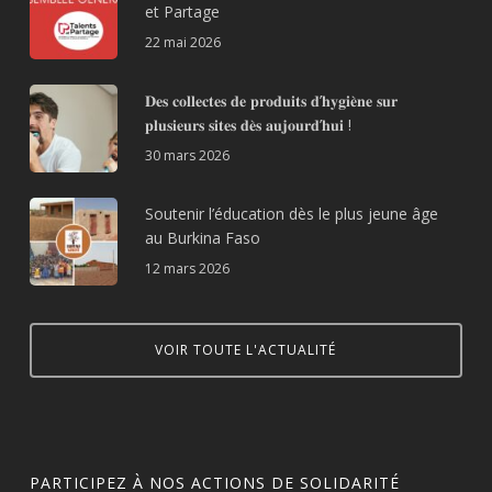
et Partage
22 mai 2026
𝐃𝐞𝐬 𝐜𝐨𝐥𝐥𝐞𝐜𝐭𝐞𝐬 𝐝𝐞 𝐩𝐫𝐨𝐝𝐮𝐢𝐭𝐬 𝐝’𝐡𝐲𝐠𝐢𝐞̀𝐧𝐞 𝐬𝐮𝐫
𝐩𝐥𝐮𝐬𝐢𝐞𝐮𝐫𝐬 𝐬𝐢𝐭𝐞𝐬 𝐝𝐞̀𝐬 𝐚𝐮𝐣𝐨𝐮𝐫𝐝’𝐡𝐮𝐢 !
30 mars 2026
Soutenir l’éducation dès le plus jeune âge
au Burkina Faso
12 mars 2026
VOIR TOUTE L'ACTUALITÉ
PARTICIPEZ À NOS ACTIONS DE SOLIDARITÉ