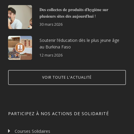
𝐃𝐞𝐬 𝐜𝐨𝐥𝐥𝐞𝐜𝐭𝐞𝐬 𝐝𝐞 𝐩𝐫𝐨𝐝𝐮𝐢𝐭𝐬 𝐝’𝐡𝐲𝐠𝐢𝐞̀𝐧𝐞 𝐬𝐮𝐫
𝐩𝐥𝐮𝐬𝐢𝐞𝐮𝐫𝐬 𝐬𝐢𝐭𝐞𝐬 𝐝𝐞̀𝐬 𝐚𝐮𝐣𝐨𝐮𝐫𝐝’𝐡𝐮𝐢 !
30 mars 2026
Soutenir l’éducation dès le plus jeune âge
au Burkina Faso
12 mars 2026
VOIR TOUTE L'ACTUALITÉ
PARTICIPEZ À NOS ACTIONS DE SOLIDARITÉ
Courses Solidaires