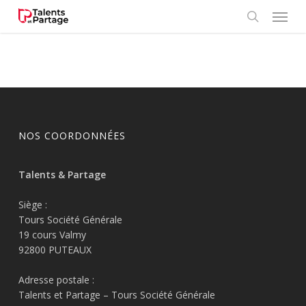
Skip
Menu
to
search
main
content
NOS COORDONNÉES
Talents & Partage
Siège :
Tours Société Générale
19 cours Valmy
92800 PUTEAUX
Adresse postale :
Talents et Partage – Tours Société Générale