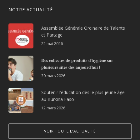
NOTRE ACTUALITÉ
Assemblée Générale Ordinaire de Talents
et Partage
22 mai 2026
𝐃𝐞𝐬 𝐜𝐨𝐥𝐥𝐞𝐜𝐭𝐞𝐬 𝐝𝐞 𝐩𝐫𝐨𝐝𝐮𝐢𝐭𝐬 𝐝’𝐡𝐲𝐠𝐢𝐞̀𝐧𝐞 𝐬𝐮𝐫
𝐩𝐥𝐮𝐬𝐢𝐞𝐮𝐫𝐬 𝐬𝐢𝐭𝐞𝐬 𝐝𝐞̀𝐬 𝐚𝐮𝐣𝐨𝐮𝐫𝐝’𝐡𝐮𝐢 !
30 mars 2026
Soutenir l’éducation dès le plus jeune âge
au Burkina Faso
12 mars 2026
VOIR TOUTE L'ACTUALITÉ